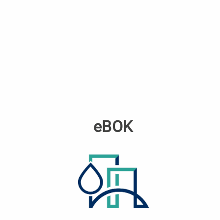
eBOK
Logo